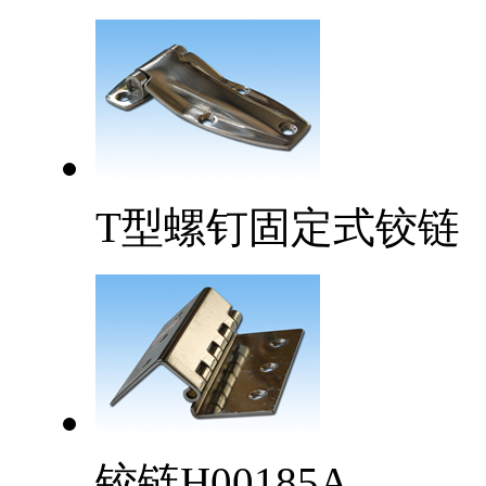
T型螺钉固定式铰链
铰链H00185A