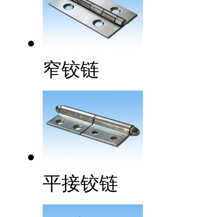
窄铰链
平接铰链