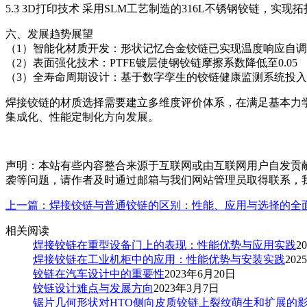
5.3 3D打印技术 采用SLM工艺制造的316L不锈钢铰链，实现
六、发展趋势展望
（1）智能化材质开发：形状记忆合金铰链已实现温度响应自
（2）表面强化技术：PTFE镀层使钢铰链摩擦系数降低至0.05
（3）全寿命周期设计：基于数字孪生的铰链健康监测系统投
焊接铰链的材质选择需要建立多维度评价体系，在满足基本力
集成化、性能定制化方向发展。
声明：本站有些内容整合来源于互联网或由互联网用户自发贡
袭等问题，请作者及时通过邮箱与我们网站管理员取得联系，我们将及
上一篇：焊接铰链与普通铰链的区别：性能、应用与选择的全
相关阅读
焊接铰链在重型设备门上的表现：性能优势与应用实践
2
焊接铰链在工业机柜中的应用：性能优势与安装实践
202
铰链在汽车设计中的重要性
2023年6月20日
铰链设计难点与发展方向
2023年3月7日
锯片几何形状对HTO侧向皮质铰链上裂纹萌生和扩展的