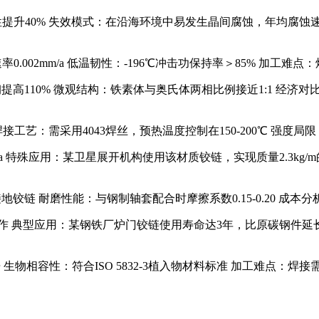
磨性提升40% 失效模式：在沿海环境中易发生晶间腐蚀，年均腐蚀速率
率0.002mm/a 低温韧性：-196℃冲击功保持率＞85% 加工难点
钢提高110% 微观结构：铁素体与奥氏体两相比例接近1:1 经济对比
62% 焊接工艺：需采用4043焊丝，预热温度控制在150-200℃ 强
MPa 特殊应用：某卫星展开机构使用该材质铰链，实现质量2.3kg/
地铰链 耐磨性能：与钢制轴套配合时摩擦系数0.15-0.20 成本分析
定工作 典型应用：某钢铁厂炉门铰链使用寿命达3年，比原碳钢件延
 生物相容性：符合ISO 5832-3植入物材料标准 加工难点：焊接需