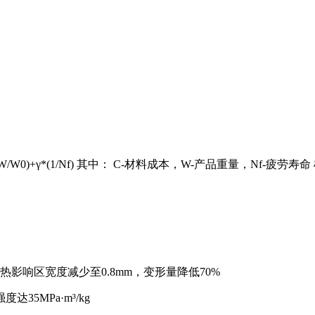
(W/W0)+γ*(1/Nf) 其中： C-材料成本，W-产品重量，Nf-疲
链热影响区宽度减少至0.8mm，变形量降低70%
35MPa·m³/kg