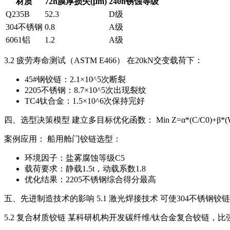
材质
72h膜厚损失(μm)
240h锈蚀等级
Q235B
52.3
D级
304不锈钢
0.8
A级
6061铝
1.2
A级
3.2 疲劳寿命测试（ASTM E466） 在20kN交变载荷下：
45#钢铰链：2.1×10^5次断裂
2205不锈钢：8.7×10^5次出现裂纹
TC4钛合金：1.5×10^6次保持完好
四、选型决策模型 建立多目标优化函数： Min Z=α*(C/C0)+β*
案例应用： 船用舱门铰链选型：
环境因子：盐雾腐蚀等级C5
载荷要求：静载1.5t，动载系数1.8
优化结果：2205不锈钢综合得分最高
五、先进制造技术的影响 5.1 激光焊接技术 可使304不锈钢铰
5.2 复合材质铰链 某科研机构开发碳纤维/钛合金复合铰链，比强度达