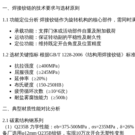
一、焊接铰链的技术要求与选材原则
1.1 功能定位分析 焊接铰链作为旋转机构的核心部件，需同时
承载功能：支撑门体或活动部件自重及附加载荷
运动功能：保证转动副的平稳性及耐久性
定位功能：维持既定开合角度及位置精度
1.2 选材关键指标 根据GB/T 1228-2006《结构用焊接铰
抗拉强度（≥400MPa）
屈服强度（≥245MPa）
延伸率（≥20%）
布氏硬度（150-250HB）
疲劳循环次数（≥10^6次）
耐盐雾腐蚀能力（≥500h）
二、典型材质性能对比分析
2.1 碳素结构钢系列
（1）Q235B 力学性能：σb=375-500MPa，σs=235M
备厂选用φ12mm Q235B铰链，实现10万次开合无塑性变形