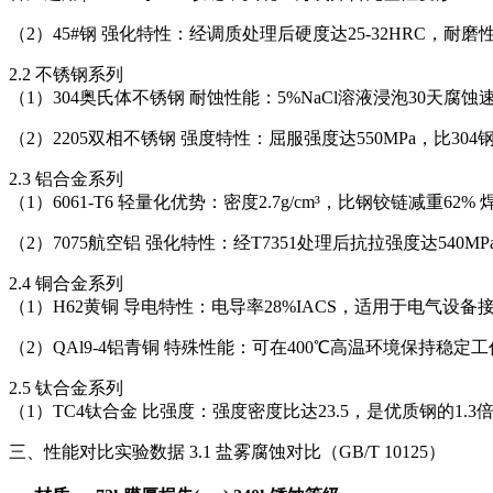
（2）45#钢 强化特性：经调质处理后硬度达25-32HRC，耐
2.2 不锈钢系列
（1）304奥氏体不锈钢 耐蚀性能：5%NaCl溶液浸泡30天腐蚀速
（2）2205双相不锈钢 强度特性：屈服强度达550MPa，比304
2.3 铝合金系列
（1）6061-T6 轻量化优势：密度2.7g/cm³，比钢铰链减重
（2）7075航空铝 强化特性：经T7351处理后抗拉强度达540
2.4 铜合金系列
（1）H62黄铜 导电特性：电导率28%IACS，适用于电气设备接
（2）QAl9-4铝青铜 特殊性能：可在400℃高温环境保持稳
2.5 钛合金系列
（1）TC4钛合金 比强度：强度密度比达23.5，是优质钢的1.3倍
三、性能对比实验数据 3.1 盐雾腐蚀对比（GB/T 10125）