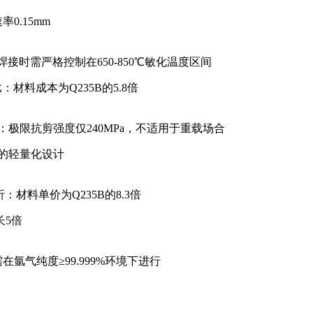
0.15mm
：焊接时需严格控制在650-850℃敏化温度区间
：材料成本为Q235B的5.8倍
度局限：极限抗剪强度仅240MPa，不适用于重载场合
m的轻量化设计
：材料单价为Q235B的8.3倍
长5倍
在氩气纯度≥99.999%环境下进行