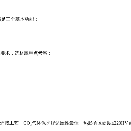
满足三个基本功能：
链》标准要求，选材应重点考察：
Pa，δ=26% 焊接工艺：CO₂气体保护焊适应性最佳，热影响区硬度≤2