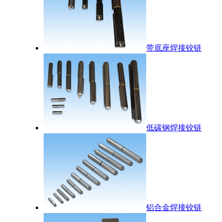
带底座焊接铰链
低碳钢焊接铰链
铝合金焊接铰链