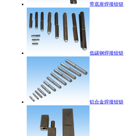
带底座焊接铰链
低碳钢焊接铰链
铝合金焊接铰链