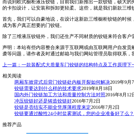
而说到欧式橱柜液压铰链，目前我们新推出一款铰链，硕大的
的卡扣设计，让安装和拆卸更轻柔。这些，就是我们新款三维
首先，我们可以自豪地说，在设计这新款三维橱柜铰链的时候
成为客户真正想要的门铰链。
除了三维液压铰链外，我们还生产不同材质的铰链来符合客户
声明：本站有些内容整合来源于互联网或由互联网用户自发贡
袭等问题，请作者及时通过邮箱与我们网站管理员取得联系，我们将及
上一篇：一款装配式大质量车门铰链的结构特点及工作原理
下
相关阅读
两厢车掀背式后背门铰链处内板开裂如何解决
2019年9月
铰链需要达到什么样的技术要求
2019年8月18日
国内外门铰链加工方法和质量控制方法对照
2016年8月12
冲压铰链好还是铸造铰链好
2016年7月2日
铰链是否结实不能全凭厚薄程度来定
2016年7月2日
铰链要通过酸性24小时盐雾测试，您的企业准备好了么？
推荐产品